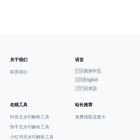
关于我们
语言
🇨🇳
简体中文
联系我们
🇬🇧
English
🇯🇵
日本語
在线工具
站长推荐
抖音无水印解析工具
免费领取流量卡
快手无水印解析工具
小红书无水印解析工具