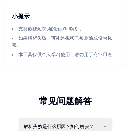
小提示
支持微视短视频的无水印解析。
如果解析失败，可能是视频已被删除或设为私
密。
本工具仅供个人学习使用，请勿用于商业用途。
常见问题解答
解析失败是什么原因？如何解决？