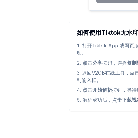
如何使用Tiktok无
打开Tiktok App 或
频。
点击
分享
按钮，选择
复制
返回V2OB在线工具，点
到输入框。
点击
开始解析
按钮，等待
解析成功后，点击
下载视