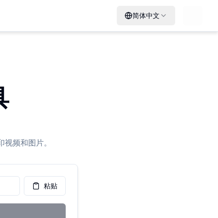
简体中文
Loadin
具
水印视频和图片。
粘贴